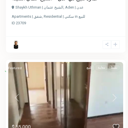
Shaykh Uthman | الشيخ عثمان
,
Aden | عدن
Apartments | شقق
,
Residential | سكني
in
للبيع
ID
23709
نشط
معاينة
للبيع
Featured
Previous
Next
$ 55,000