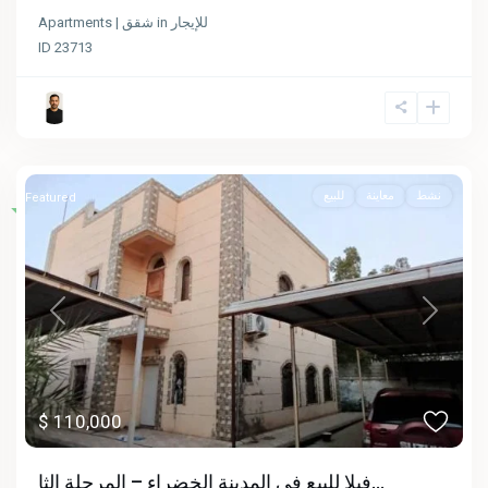
Apartments | شقق
in
للإيجار
ID
23713
نشط
معاينة
للبيع
Featured
Previous
Next
$ 110,000
فيلا للبيع في المدينة الخضراء – المرحلة الثا...