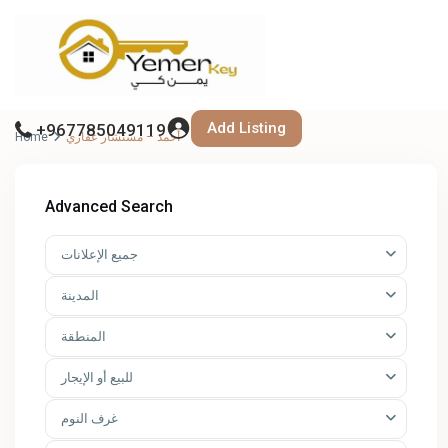
Add Listing
+967785049119
Home
أحمد – مستشار عقاري
Advanced Search
جميع الإعلانات
المدينة
المنطقة
للبيع أو الإيجار
غرف النوم