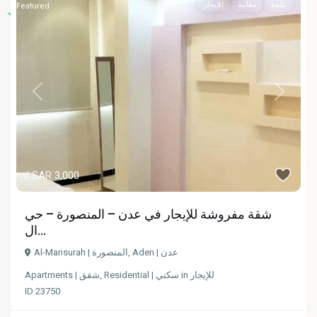
نشط
معاينة
للإيجار
Featured
Previous
Next
/ SAR 3,000
شقة مفروشة للإيجار في عدن – المنصورة – حي
ال...
Al-Mansurah | المنصورة
,
Aden | عدن
Apartments | شقق
,
Residential | سكني
in
للإيجار
ID
23750