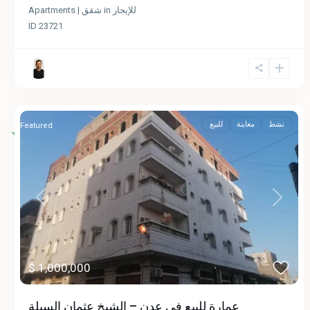
Apartments | شقق
in
للإيجار
ID
23721
نشط
معاينة
للبيع
Featured
Previous
Next
$ 1,000,000
عمارة للبيع في عدن – الشيخ عثمان السيلة