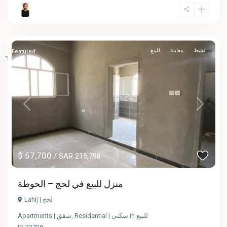
نشط
معاينة
للبيع
Featured
Previous
Next
$ 57,700
/ SAR 215,798
منزل للبيع في لحج – الحوطة
Lahij | لحج
Apartments | شقق
,
Residential | سكني
in
للبيع