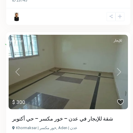
ID
23745
للإيجار
Featured
Previous
Next
$ 300
شقة للإيجار في عدن – خور مكسر – حي أكتوبر
Khormaksar | خور مكسر
,
Aden | عدن