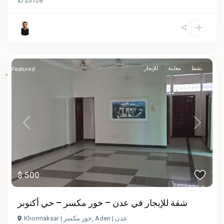
ID
23728
نشط
معاينة
للإيجار
Featured
Previous
Next
$ 500
شقة للإيجار في عدن – خور مكسر – حي أكتوبر
Khormaksar | خور مكسر
,
Aden | عدن