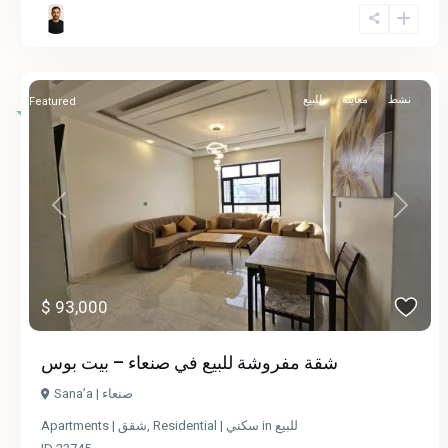
نشط
معاينة
للبيع
Featured
Previous
Next
$ 93,000
شقة مفروشة للبيع في صنعاء – بيت بوس
Sana’a | صنعاء
Apartments | شقق
,
Residential | سكني
in
للبيع