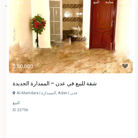
نشط
معاينة
للبيع
Featured
Previous
Next
$ 50,000
شقة للبيع في عدن – الممدارة الجديدة
Al-Mamdara | الممدارة
,
Aden | عدن
للبيع
ID
23756