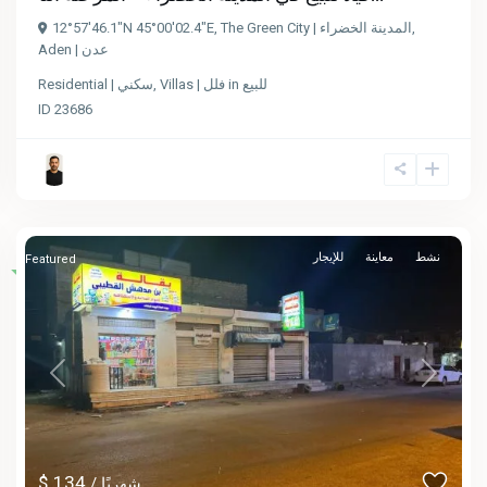
12°57'46.1"N 45°00'02.4"E
,
The Green City | المدينة الخضراء
,
Aden | عدن
Residential | سكني
,
Villas | فلل
in
للبيع
ID
23686
نشط
معاينة
للإيجار
Featured
Previous
Next
$ 134
/ شهريًا