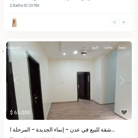
2
Baths
·
ID
23783
نشط
معاينة
للبيع
Featured
Previous
Next
$ 65,000
شقة للبيع في عدن – إنماء الجديدة – المرحلة ا...