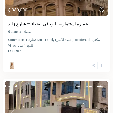
$ 380,000
عمارة استثمارية للبيع في صنعاء – شارع زايد
Sana’a | صنعاء
Commercial | تجاري
,
Multi Family | متعدد الأسر
,
Residential | سكني
,
Villas | فلل
in
للبيع
ID
23487
نشط
معاينة
للبيع
Featured