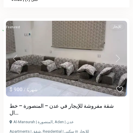
للإيجار
Featured
Previous
Next
$ 900
/ شهريًا
شقة مفروشة للإيجار في عدن – المنصورة – خط
ال...
Al-Mansurah | المنصورة
,
Aden | عدن
Apartments | شقق
,
Residential | سكني
in
للإيجار