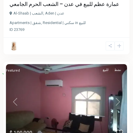
عمارة عظم للبيع في عدن – الشعب الحرم الجامعي
Al-Shaab | الشعب
,
Aden | عدن
Apartments | شقق
,
Residential | سكني
in
للبيع
ID
23769
نشط
للبيع
Featured
Previous
Next
$ 100,000