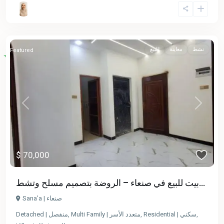
نشط
معاينة
للبيع
Featured
Previous
Next
$ 70,000
بيت للبيع في صنعاء – الروضة بتصميم مسلح وتشط...
Sana’a | صنعاء
Detached | منفصل
,
Multi Family | متعدد الأسر
,
Residential | سكني
,