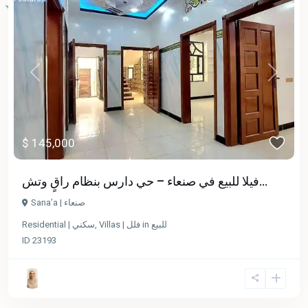
Previous
Next
$ 145,000
فيلا للبيع في صنعاء – حي دارس بنظام راقٍ وتش...
Sana’a | صنعاء
Residential | سكني
,
Villas | فلل
in
للبيع
ID
23193