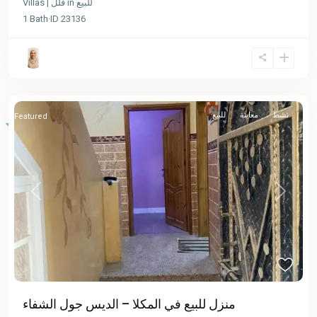
Villas | فلل
in
للبيع
1
Bath
·
ID
23136
نشط
معاينة
للبيع
Featured
Previous
Next
منزل للبيع في المكلا – الديس جول الشفاء