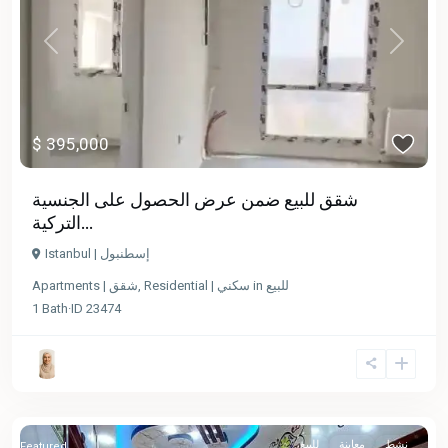
Previous
Next
$ 395,000
شقق للبيع ضمن عرض الحصول على الجنسية
التركية...
Istanbul | إسطنبول
Apartments | شقق
,
Residential | سكني
in
للبيع
1
Bath
·
ID
23474
نشط
معاينة
للبيع
Featured