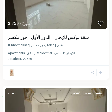
Previous
Next
$ 350
/شهريًا
شقة لوكس للإيجار – الدور الأول | خور مكسر
Khormaksar | خور مكسر
,
Aden | عدن
Apartments | شقق
,
Residential | سكني
in
للإيجار
3
Baths
·
ID
22686
نشط
معاينة
للإيجار
Featured