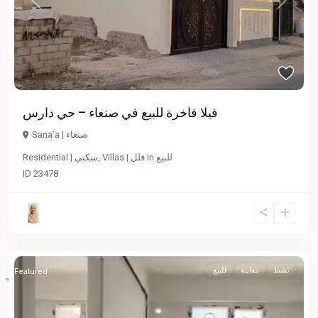
Previous
Next
فيلا فاخرة للبيع في صنعاء – حي دارس
Sana’a | صنعاء
Residential | سكني
,
Villas | فلل
in
للبيع
ID
23478
نشط
معاينة
للبيع
Featured