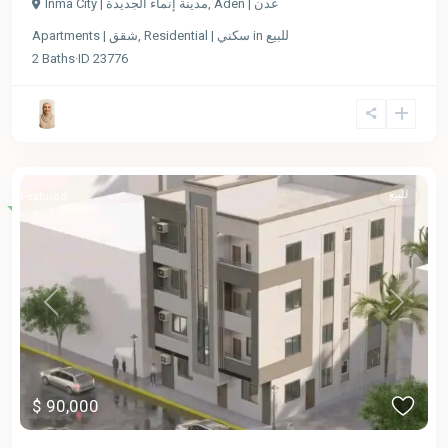
Inma City | مدينة إنماء الجديدة
,
Aden | عدن
Apartments | شقق
,
Residential | سكني
in
للبيع
2
Baths
·
ID
23776
للبيع
Featured
Previous
Next
$ 90,000