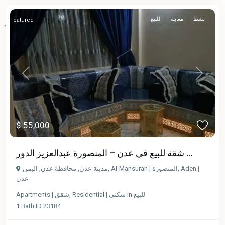
نشط
معاينة
للبيع
Featured
Previous
Next
$ 55,000
شقة للبيع في عدن – المنصورة عبدالعزيز الدور ...
مدينة عدن, محافظة عدن, اليمن
,
Al-Mansurah | المنصورة
,
Aden |
عدن
Apartments | شقق
,
Residential | سكني
in
للبيع
1
Bath
·
ID
23184