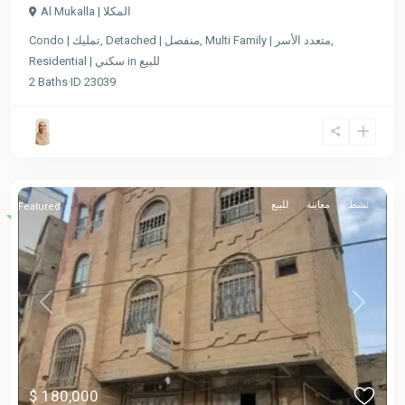
Al Mukalla | المكلا
Condo | تمليك
,
Detached | منفصل
,
Multi Family | متعدد الأسر
,
Residential | سكني
in
للبيع
2
Baths
·
ID
23039
نشط
معاينة
للبيع
Featured
Previous
Next
$ 180,000