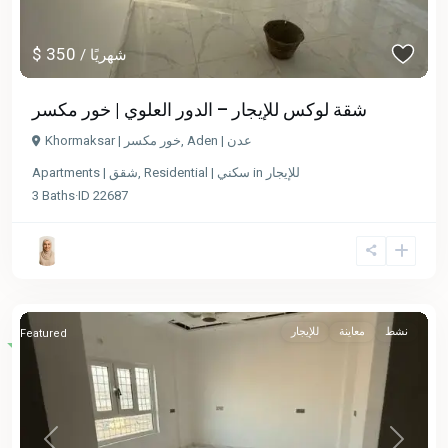
$ 350
/ شهريًا
شقة لوكس للإيجار – الدور العلوي | خور مكسر
Khormaksar | خور مكسر
,
Aden | عدن
Apartments | شقق
,
Residential | سكني
in
للإيجار
3
Baths
·
ID
22687
نشط
معاينة
للإيجار
Featured