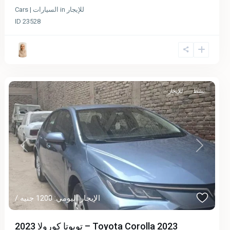
للإيجار
in
Cars | السيارات
ID
23528
نشط
للإيجار
Previous
Next
/ الإيجار اليومي: 1200 جنيه
تويوتا كورولا 2023 – Toyota Corolla 2023