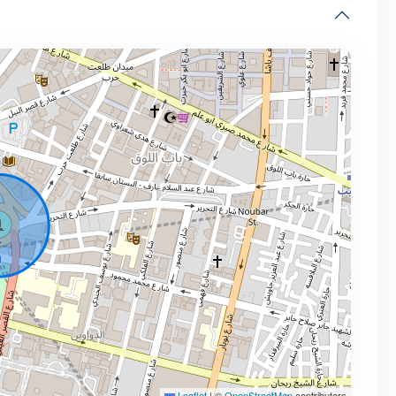
Leaflet
|
©
OpenStreetMap
contributors