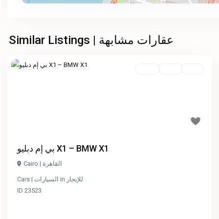
Similar Listings | عقارات مشابهة
نشط
معاينة
للإيجار
Previous
Next
/ الإيجار الشهري: 70000 جنيه مصري
بي إم دبليو X1 – BMW X1
Cairo | القاهرة
للإيجار
in
Cars | السيارات
ID
23523