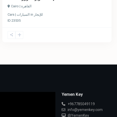
Cairo | القاهرة
للإيجار
in
Cars | السيارات
ID
23535
Yemen Key
+967785049119
info@yemenkey.com
@YemenKey