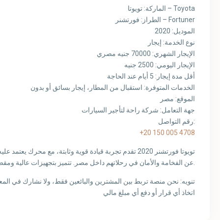
الماركة: تويوتا – Toyota
الطراز: فورتشنر – Fortuner
الموديل: 2020
نوع الخدمة: إيجار
الإيجار الشهري: 70000 جنيه مصري
الإيجار اليومي: 2500 جنيه
أقل مدة إيجار: 5 أيام عند الحاجة
الخدمات المتوفرة: استقبال من المطار، إيجار بسائق أو بدون
الموقع: مصر
جهة التعامل: شركة راحة لتأجير السيارات
رقم التواصل:
+20 150 005 4708
تويوتا فورتشنر 2020 تقدم تجربة قيادة قوية وثابتة، مع محرك يع
عن الفخامة والأمان في رحلاتهم داخل مصر. تتميز بتجهيزات عالية ومقصورة واسعة تناسب مختلف الاستخدامات.
تنويه: نحن منصة تربط بين المشترين والبائعين فقط، ولا نشارك في الم
اتخاذ أي قرار أو دفع أي مبلغ مالي