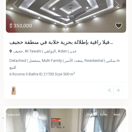
Previous
Next
$ 350,000
فيلا راقية بإطلالة بحرية خلابة في منطقة حجيف...
حجيف
,
Al-Tawahi | التواهي
,
Aden | عدن
Detached | منفصل
,
Multi Family | متعدد الأسر
,
Residential | سكني
in
للبيع
2
6
Rooms
·
3
Baths
·
ID
21703
·
Size
500 m
نشط
معاينة
للإيجار
Featured