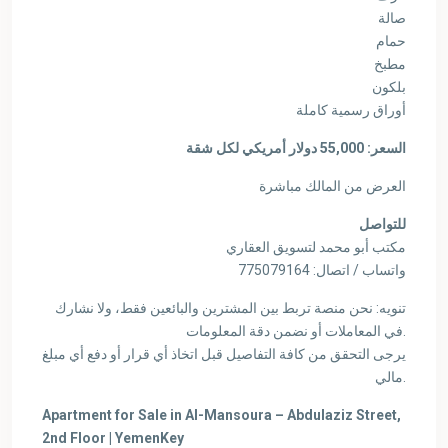
صالة
حمام
مطبخ
بلكون
أوراق رسمية كاملة
السعر: 55,000 دولار أمريكي لكل شقة
العرض من المالك مباشرة
للتواصل
مكتب أبو محمد لتسويق العقاري
واتساب / اتصال: 775079164
تنويه: نحن منصة تربط بين المشترين والبائعين فقط، ولا نشارك
في المعاملات أو نضمن دقة المعلومات.
يرجى التحقق من كافة التفاصيل قبل اتخاذ أي قرار أو دفع أي مبلغ
مالي.
Apartment for Sale in Al-Mansoura – Abdulaziz Street,
2nd Floor | YemenKey