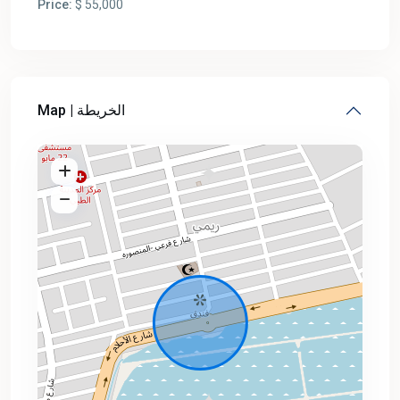
Price:
$ 55,000
Map | الخريطة