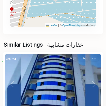
Leaflet
|
©
OpenStreetMap
contributors
Similar Listings | عقارات مشابهة
نشط
معاينة
للإيجار
Featured
Previous
Next