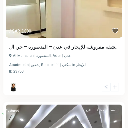
/ SAR 3,000
شقة مفروشة للإيجار في عدن – المنصورة – حي ال...
Al-Mansurah | المنصورة
,
Aden | عدن
Apartments | شقق
,
Residential | سكني
in
للإيجار
ID
23750
نشط
معاينة
للبيع
Featured