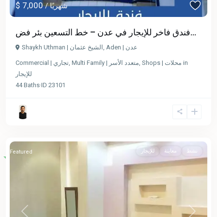
$ 7,000
/ شهريًا
فندق فاخر للإيجار في عدن – خط التسعين بئر فض...
Shaykh Uthman | الشيخ عثمان
,
Aden | عدن
Commercial | تجاري
,
Multi Family | متعدد الأسر
,
Shops | محلات
in
للإيجار
44
Baths
·
ID
23101
نشط
معاينة
للإيجار
Featured
Previous
Next