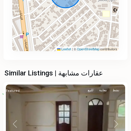
Leaflet
|
©
OpenStreetMap
contributors
Similar Listings | عقارات مشابهة
نشط
معاينة
للبيع
Featured
Previous
Next