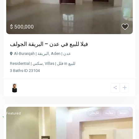
$ 500,000
فيلا للبيع في عدن – البريقة الجولف
Al-Buraiqah | البريقة
,
Aden | عدن
Residential | سكني
,
Villas | فلل
in
للبيع
3
Baths
·
ID
23104
نشط
معاينة
للإيجار
Featured