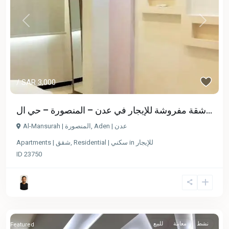
Previous
Next
/ SAR 3,000
شقة مفروشة للإيجار في عدن – المنصورة – حي ال...
Al-Mansurah | المنصورة
,
Aden | عدن
Apartments | شقق
,
Residential | سكني
in
للإيجار
ID
23750
نشط
معاينة
للبيع
Featured