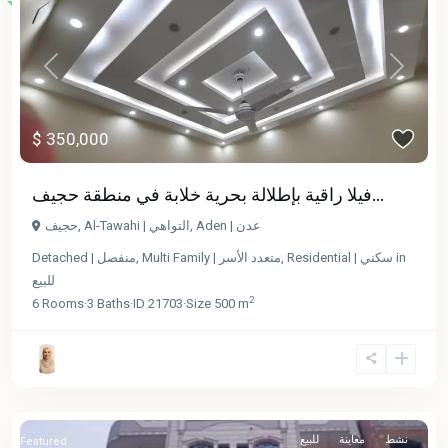
Previous
Next
$ 350,000
فيلا راقية بإطلالة بحرية خلابة في منطقة حجيف...
حجيف
,
Al-Tawahi | التواهي
,
Aden | عدن
Detached | منفصل
,
Multi Family | متعدد الأسر
,
Residential | سكني
in
للبيع
2
6
Rooms
·
3
Baths
·
ID
21703
·
Size
500 m
نشط
معاينة
للبيع
Featured