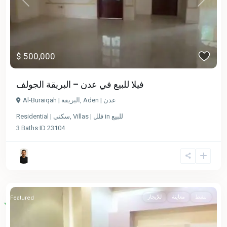
Previous
Next
$ 500,000
فيلا للبيع في عدن – البريقة الجولف
Al-Buraiqah | البريقة
,
Aden | عدن
Residential | سكني
,
Villas | فلل
in
للبيع
3
Baths
·
ID
23104
نشط
معاينة
للإيجار
Featured