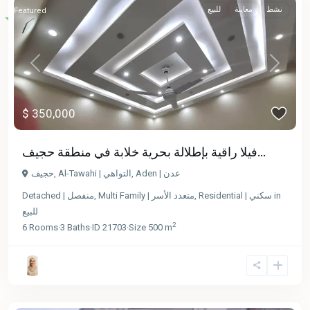
نشط
معاينة
للبيع
Featured
Previous
Next
$ 350,000
فيلا راقية بإطلالة بحرية خلابة في منطقة حجيف...
حجيف
,
Al-Tawahi | التواهي
,
Aden | عدن
Detached | منفصل
,
Multi Family | متعدد الأسر
,
Residential | سكني
in
للبيع
2
6
Rooms
·
3
Baths
·
ID
21703
·
Size
500 m