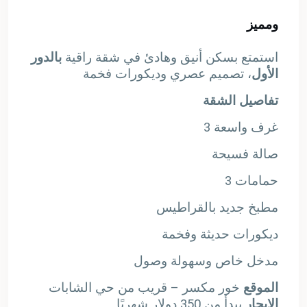
ومميز
استمتع بسكن أنيق وهادئ في شقة راقية
بالدور
الأول
، تصميم عصري وديكورات فخمة
تفاصيل الشقة
3 غرف واسعة
صالة فسيحة
3 حمامات
مطبخ جديد بالقراطيس
ديكورات حديثة وفخمة
مدخل خاص وسهولة وصول
الموقع
خور مكسر – قريب من حي الشابات
الإيجار
يبدأ من 350 دولار شهريًا