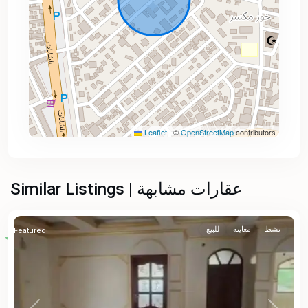
Leaflet
|
©
OpenStreetMap
contributors
Similar Listings | عقارات مشابهة
نشط
معاينة
للبيع
Featured