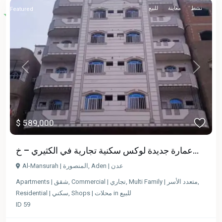
نشط
معاينة
للبيع
Featured
Previous
Next
$ 589,000
عمارة جديدة لوكس سكنية تجارية في الكثيري – خ...
Al-Mansurah | المنصورة
,
Aden | عدن
Apartments | شقق
,
Commercial | تجاري
,
Multi Family | متعدد الأسر
,
Residential | سكني
,
Shops | محلات
in
للبيع
ID
59