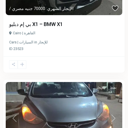
/ الإيجار الشهري: 70000 جنيه مصري
بي إم دبليو X1 – BMW X1
Cairo | القاهرة
للإيجار
in
Cars | السيارات
ID
23523
نشط
للإيجار
Previous
Next