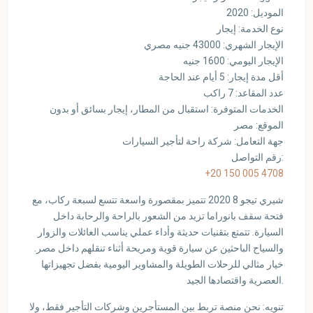
الموديل: 2020
نوع الخدمة: إيجار
الإيجار الشهري: 43000 جنيه مصري
الإيجار اليومي: 1600 جنيه
أقل مدة إيجار: 5 أيام عند الحاجة
عدد المقاعد: 7 راكب
الخدمات المتوفرة: استقبال من المطار، إيجار بسائق أو بدون
الموقع: مصر
جهة التعامل: شركة راحة لتأجير السيارات
رقم التواصل:
+20 150 005 4708
شيري تيجو 8 2020 تتميز بمقصورة واسعة تتسع لسبعة ركاب، مع
فتحة سقف بانوراما تزيد من الشعور بالراحة والرحابة داخل
السيارة. تتمتع بتقنيات حديثة وأداء عملي يناسب العائلات والزوار
والسياح الباحثين عن سيارة قوية ومريحة أثناء تنقلهم داخل مصر.
خيار مثالي للرحلات الطويلة والمشاوير اليومية بفضل تجهيزاتها
العصرية واقتصادها الجيد.
تنويه: نحن منصة تربط بين المستأجرين وشركات التأجير فقط، ولا