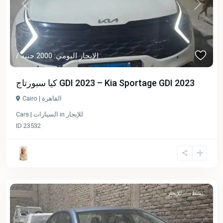
Previous
Next
/ الإيجار اليومي: 2000 جنيه
كيا سبورتاج GDI 2023 – Kia Sportage GDI 2023
Cairo | القاهرة
للإيجار
in
Cars | السيارات
ID
23532
نشط
للإيجار