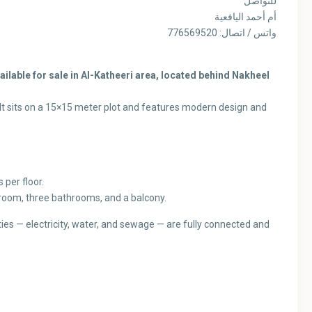
للتواصل
أم أحمد اليافعية
واتس / اتصال: 776569520
ilable for sale in Al-Katheeri area, located
behind Nakheel
It sits on a 15×15 meter plot and features modern design and
per floor.
 room, three bathrooms, and a balcony.
ities — electricity, water, and sewage — are fully connected and