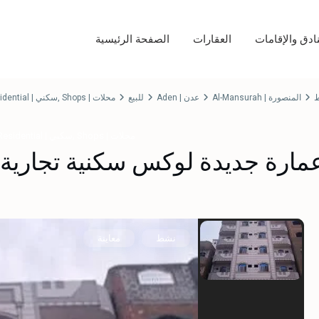
نادق والإقامات
العقارات
الصفحة الرئيسية
Residential | سكني
,
Shops | محلات
للبيع
Aden | عدن
Al-Mansurah | المنصورة
,
Shops | محلات
Residential | سكني
مارة جديدة لوكس سكنية تجارية 
نشط
معاينة