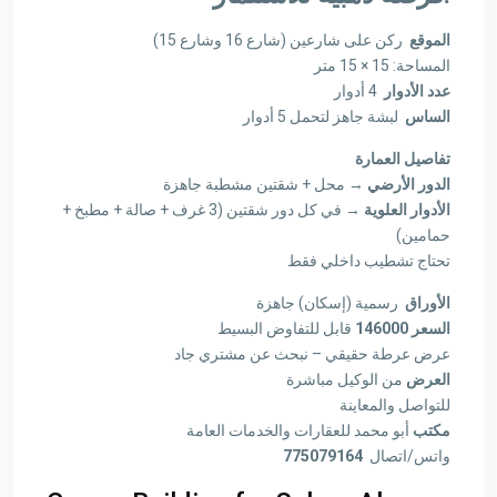
الموقع
ركن على شارعين (شارع 16 وشارع 15)
المساحة: 15 × 15 متر
عدد الأدوار
4 أدوار
الساس
لبشة جاهز لتحمل 5 أدوار
تفاصيل العمارة
الدور الأرضي
→ محل + شقتين مشطبة جاهزة
الأدوار العلوية
→ في كل دور شقتين (3 غرف + صالة + مطبخ +
حمامين)
تحتاج تشطيب داخلي فقط
الأوراق
رسمية (إسكان) جاهزة
قابل للتفاوض البسيط
146000
السعر
عرض عرطة حقيقي – نبحث عن مشتري جاد
العرض
من الوكيل مباشرة
للتواصل والمعاينة
مكتب
أبو محمد للعقارات والخدمات العامة
775079164
واتس/اتصال