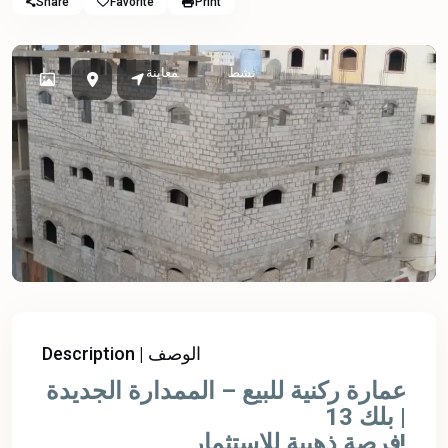
Share
Favorite
Print
نشط
معاينة
Description | الوصف
عمارة ركنية للبيع – الممدارة الجديدة
| بلك 13
فرصة ذهبية للاستثمار!