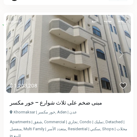
نشط
معاينة
للبيع
Featured
Previous
Next
$ 1,203,208
مبنى ضخم على ثلاث شوارع – خور مكسر
Khormaksar | خور مكسر
,
Aden | عدن
Apartments | شقق
,
Commercial | تجاري
,
Condo | تمليك
,
Detached |
منفصل
,
Multi Family | متعدد الأسر
,
Residential | سكني
,
Shops | محلات
in
للبيع