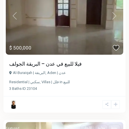
Previous
Next
$ 500,000
فيلا للبيع في عدن – البريقة الجولف
Al-Buraiqah | البريقة
,
Aden | عدن
Residential | سكني
,
Villas | فلل
in
للبيع
3
Baths
·
ID
23104
نشط
معاينة
للإيجار
Featured