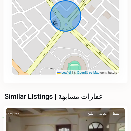
Leaflet
|
©
OpenStreetMap
contributors
Similar Listings | عقارات مشابهة
نشط
معاينة
للبيع
Featured