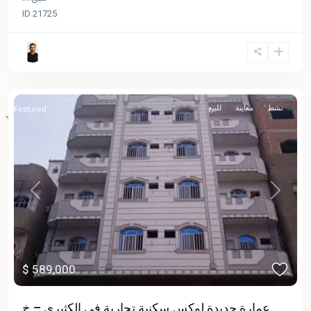
ID
21725
نشط
معاينة
للبيع
Featured
Previous
Next
$ 589,000
عمارة جديدة لوكس سكنية تجارية في الكثيري – خ...