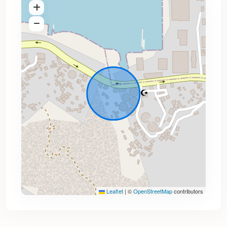
Leaflet
|
©
OpenStreetMap
contributors