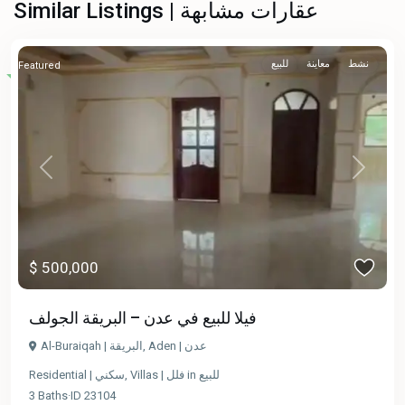
Similar Listings | عقارات مشابهة
نشط
معاينة
للبيع
Featured
Previous
Next
$ 500,000
فيلا للبيع في عدن – البريقة الجولف
Al-Buraiqah | البريقة
,
Aden | عدن
Residential | سكني
,
Villas | فلل
in
للبيع
3
Baths
·
ID
23104