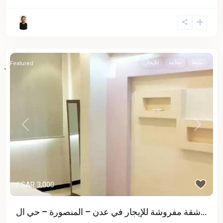
نشط
معاينة
للإيجار
Featured
Previous
Next
/ SAR 3,000
شقة مفروشة للإيجار في عدن – المنصورة – حي ال...