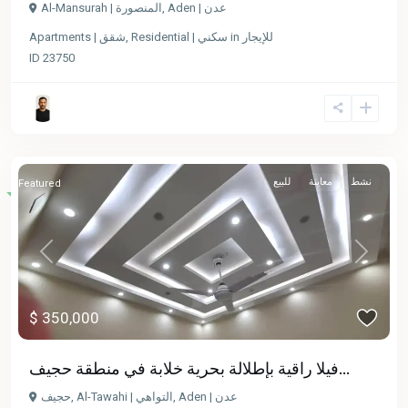
Al-Mansurah | المنصورة
,
Aden | عدن
Apartments | شقق
,
Residential | سكني
in
للإيجار
ID
23750
نشط
معاينة
للبيع
Featured
Previous
Next
$ 350,000
فيلا راقية بإطلالة بحرية خلابة في منطقة حجيف...
حجيف
,
Al-Tawahi | التواهي
,
Aden | عدن