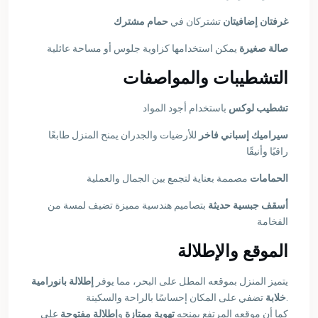
غرفتان إضافيتان
تشتركان في
حمام مشترك
صالة صغيرة
يمكن استخدامها كزاوية جلوس أو مساحة عائلية
التشطيبات والمواصفات
تشطيب لوكس
باستخدام أجود المواد
سيراميك إسباني فاخر
للأرضيات والجدران يمنح المنزل طابعًا
راقيًا وأنيقًا
الحمامات
مصممة بعناية لتجمع بين الجمال والعملية
أسقف جبسية حديثة
بتصاميم هندسية مميزة تضيف لمسة من
الفخامة
الموقع والإطلالة
يتميز المنزل بموقعه المطل على البحر، مما يوفر
إطلالة بانورامية
تضفي على المكان إحساسًا بالراحة والسكينة.
خلابة
كما أن موقعه المرتفع يمنحه
تهوية ممتازة
و
إطلالة مفتوحة
على