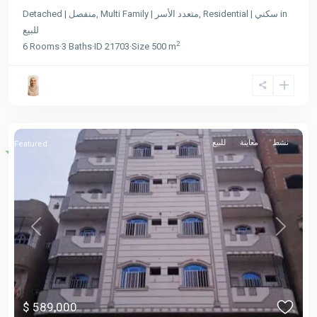
Detached | منفصل
,
Multi Family | متعدد الأسر
,
Residential | سكني
in
للبيع
2
6
Rooms
·
3
Baths
·
ID
21703
·
Size
500 m
نشط
معاينة
للبيع
Featured
Previous
Next
$ 589,000