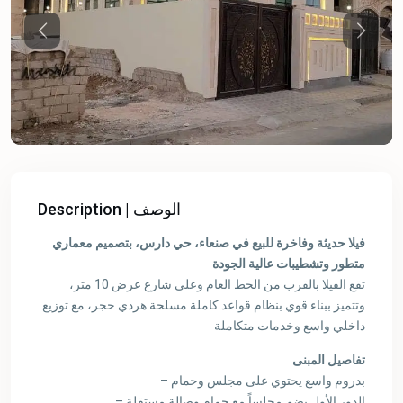
Previous
Previou
Description | الوصف
فيلا حديثة وفاخرة للبيع في صنعاء، حي دارس، بتصميم معماري
متطور وتشطيبات عالية الجودة
تقع الفيلا بالقرب من الخط العام وعلى شارع عرض 10 متر،
وتتميز ببناء قوي بنظام قواعد كاملة مسلحة هردي حجر، مع توزيع
داخلي واسع وخدمات متكاملة
تفاصيل المبنى
– بدروم واسع يحتوي على مجلس وحمام
– الدور الأول يضم مجلساً مع حمام وصالة مستقلة