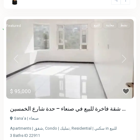
نشط
معاينة
للبيع
Featured
Previous
Next
$ 95,000
شقة فاخرة للبيع في صنعاء – حدة شارع الخمسين ...
Sana’a | صنعاء
Apartments | شقق
,
Condo | تمليك
,
Residential | سكني
in
للبيع
3
Baths
·
ID
22911