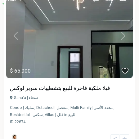
Featured
Previous
Next
$ 65,000
فيلا ملكية فاخرة للبيع بتشطيبات سوبر لوكس
Sana’a | صنعاء
Condo | تمليك
,
Detached | منفصل
,
Multi Family | متعدد الأسر
,
Residential | سكني
,
Villas | فلل
in
للبيع
ID
22874