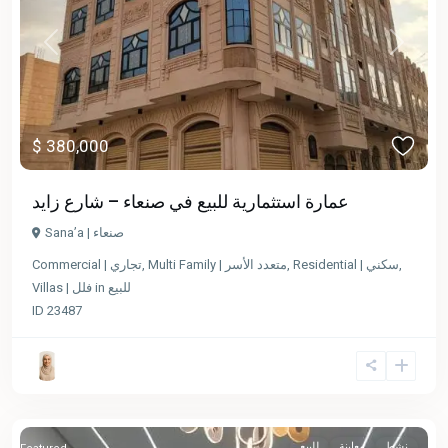
Previous
Next
$ 380,000
عمارة استثمارية للبيع في صنعاء – شارع زايد
Sana’a | صنعاء
Commercial | تجاري
,
Multi Family | متعدد الأسر
,
Residential | سكني
,
Villas | فلل
in
للبيع
ID
23487
نشط
معاينة
للبيع