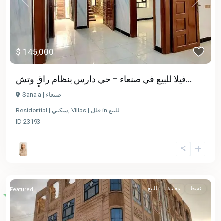
Previous
Next
$ 145,000
فيلا للبيع في صنعاء – حي دارس بنظام راقٍ وتش...
Sana’a | صنعاء
Residential | سكني
,
Villas | فلل
in
للبيع
ID
23193
نشط
معاينة
للبيع
Featured