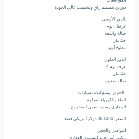
المواصفات
دورين بتصميم راقٍ وتشطيب عالي الجودة
الدور الأرضي:
غرفتان نوم
صالة واسعة
حمّامان
مطبخ أنيق
الدور العلوي
4 غرف نوم
حمّامان
صالة صغيرة
الحوش يتسع لثلاث سيارات
الماء والكهرباء متوفرة
المجاري رسمية ضمن المشروع
السعر: 300,000 دولار أمريكي فقط
للتواصل والحجز
مكتب أبو محمد للتسويق العقاري