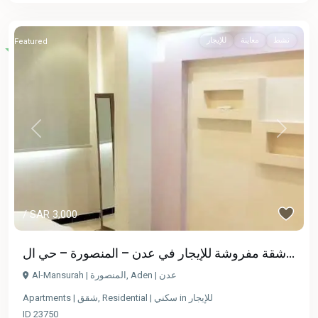
نشط
معاينة
للإيجار
Featured
Previous
Next
/ SAR 3,000
شقة مفروشة للإيجار في عدن – المنصورة – حي ال...
Al-Mansurah | المنصورة
,
Aden | عدن
Apartments | شقق
,
Residential | سكني
in
للإيجار
ID
23750