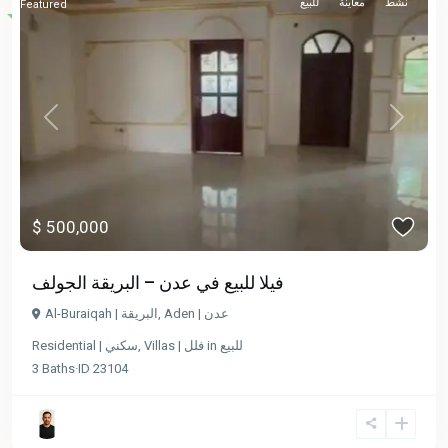
نشط
معاينة
للبيع
Featured
Previous
Next
$ 500,000
فيلا للبيع في عدن – البريقة الجولف
Al-Buraiqah | البريقة
,
Aden | عدن
Residential | سكني
,
Villas | فلل
in
للبيع
3
Baths
·
ID
23104