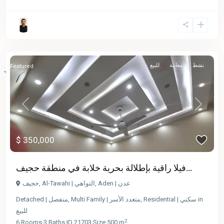
نشط
معاينة
للبيع
Featured
Previous
Next
$ 350,000
فيلا راقية بإطلالة بحرية خلابة في منطقة حجيف...
حجيف
,
Al-Tawahi | التواهي
,
Aden | عدن
Detached | منفصل
,
Multi Family | متعدد الأسر
,
Residential | سكني
in
للبيع
2
6
Rooms
·
3
Baths
·
ID
21703
·
Size
500 m