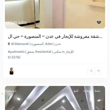
/ SAR 3,000
شقة مفروشة للإيجار في عدن – المنصورة – حي ال...
Al-Mansurah | المنصورة
,
Aden | عدن
Apartments | شقق
,
Residential | سكني
in
للإيجار
ID
23750
نشط
معاينة
للبيع
Featured