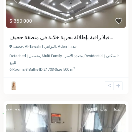
Previous
Next
$ 350,000
فيلا راقية بإطلالة بحرية خلابة في منطقة حجيف...
حجيف
,
Al-Tawahi | التواهي
,
Aden | عدن
Detached | منفصل
,
Multi Family | متعدد الأسر
,
Residential | سكني
in
للبيع
2
6
Rooms
·
3
Baths
·
ID
21703
·
Size
500 m
نشط
معاينة
للإيجار
Featured