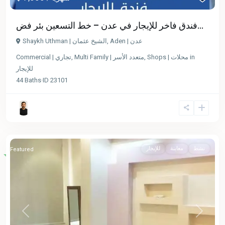
فندق فاخر للإيجار في عدن – خط التسعين بئر فض...
Shaykh Uthman | الشيخ عثمان
,
Aden | عدن
Commercial | تجاري
,
Multi Family | متعدد الأسر
,
Shops | محلات
in
للإيجار
44
Baths
·
ID
23101
نشط
معاينة
للإيجار
Featured
Previous
Next