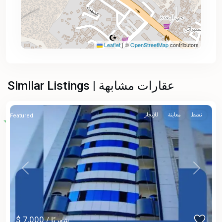
Leaflet
|
©
OpenStreetMap
contributors
Similar Listings | عقارات مشابهة
نشط
معاينة
للإيجار
Featured
Previous
Next
$ 7,000
/ شهريًا