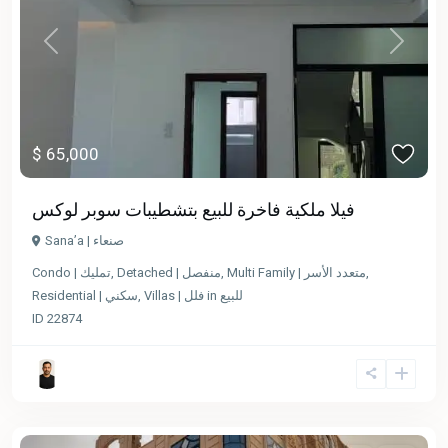
Previous
Next
$ 65,000
فيلا ملكية فاخرة للبيع بتشطيبات سوبر لوكس
Sana’a | صنعاء
,
Multi Family | متعدد الأسر
,
Detached | منفصل
,
Condo | تمليك
للبيع
in
Villas | فلل
,
Residential | سكني
ID
22874