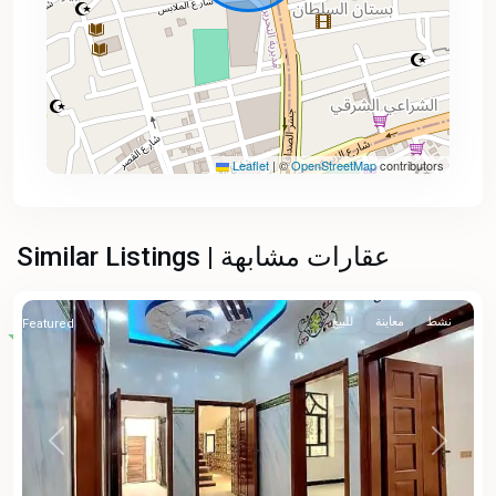
Leaflet
|
©
OpenStreetMap
contributors
Similar Listings | عقارات مشابهة
نشط
معاينة
للبيع
Featured
Previous
Next