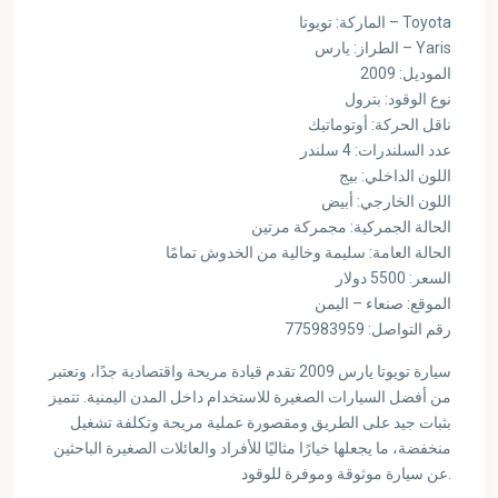
الماركة: تويوتا – Toyota
الطراز: يارس – Yaris
الموديل: 2009
نوع الوقود: بترول
ناقل الحركة: أوتوماتيك
عدد السلندرات: 4 سلندر
اللون الداخلي: بيج
اللون الخارجي: أبيض
الحالة الجمركية: مجمركة مرتين
الحالة العامة: سليمة وخالية من الخدوش تمامًا
السعر: 5500 دولار
الموقع: صنعاء – اليمن
رقم التواصل: 775983959
سيارة تويوتا يارس 2009 تقدم قيادة مريحة واقتصادية جدًا، وتعتبر
من أفضل السيارات الصغيرة للاستخدام داخل المدن اليمنية. تتميز
بثبات جيد على الطريق ومقصورة عملية مريحة وتكلفة تشغيل
منخفضة، ما يجعلها خيارًا مثاليًا للأفراد والعائلات الصغيرة الباحثين
عن سيارة موثوقة وموفرة للوقود.