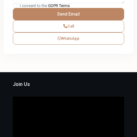
I consent to the
GDPR Terms
Call
WhatsApp
Join Us