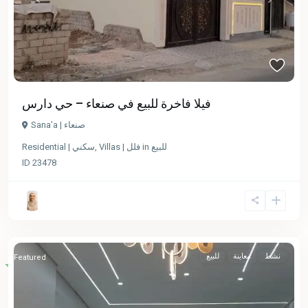
Previous
Next
فيلا فاخرة للبيع في صنعاء – حي دارس
Sana’a | صنعاء
للبيع
in
Villas | فلل
,
Residential | سكني
ID
23478
نشط
معاينة
للبيع
Featured