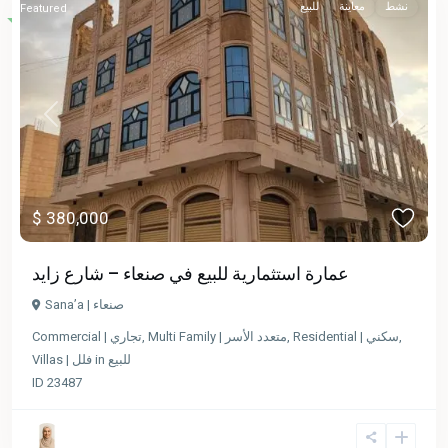
نشط
معاينة
للبيع
Featured
Previous
Next
$ 380,000
عمارة استثمارية للبيع في صنعاء – شارع زايد
Sana’a | صنعاء
,
Residential | سكني
,
Multi Family | متعدد الأسر
,
Commercial | تجاري
للبيع
in
Villas | فلل
ID
23487