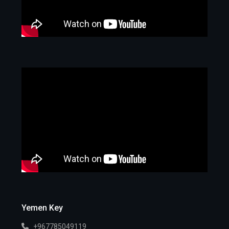
Yemen Key
+967785049119