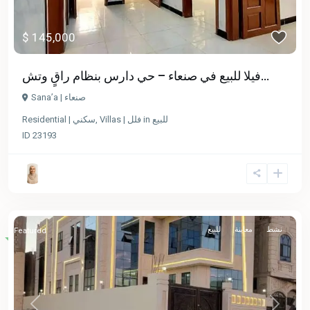
$ 145,000
فيلا للبيع في صنعاء – حي دارس بنظام راقٍ وتش...
Sana’a | صنعاء
للبيع
in
Villas | فلل
,
Residential | سكني
ID
23193
نشط
معاينة
للبيع
Featured