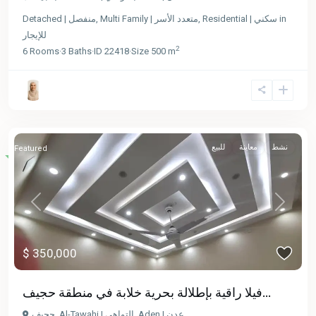
Detached | منفصل
,
Multi Family | متعدد الأسر
,
Residential | سكني
in
للإيجار
2
6
Rooms
·
3
Baths
·
ID
22418
·
Size
500 m
نشط
معاينة
للبيع
Featured
Previous
Next
$ 350,000
فيلا راقية بإطلالة بحرية خلابة في منطقة حجيف...
حجيف
,
Al-Tawahi | التواهي
,
Aden | عدن