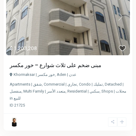
Previous
Next
$ 1,203,208
مبنى ضخم على ثلاث شوارع – خور مكسر
Aden | عدن
,
Khormaksar | خور مكسر
Detached |
,
Condo | تمليك
,
Commercial | تجاري
,
Apartments | شقق
Shops | محلات
,
Residential | سكني
,
Multi Family | متعدد الأسر
,
منفصل
للبيع
in
ID
21725