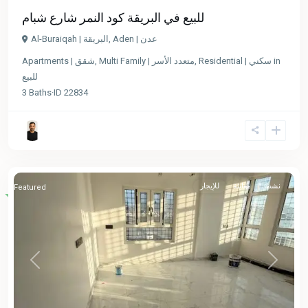
للبيع في البريقة كود النمر شارع شبام
Aden | عدن
,
Al-Buraiqah | البريقة
in
Residential | سكني
,
Multi Family | متعدد الأسر
,
Apartments | شقق
للبيع
3
Baths
·
ID
22834
نشط
معاينة
للإيجار
Featured
Previous
Next