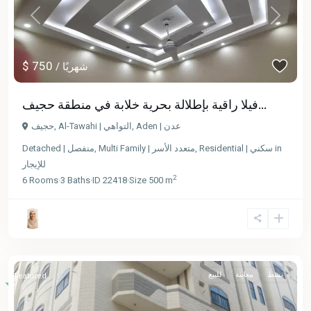
Previous
Next
$ 750
/ شهريًا
فيلا راقية بإطلالة بحرية خلابة في منطقة حجيف...
Aden | عدن
,
Al-Tawahi | التواهي
,
حجيف
in
Residential | سكني
,
Multi Family | متعدد الأسر
,
Detached | منفصل
للإيجار
2
6
Rooms
·
3
Baths
·
ID
22418
·
Size
500 m
نشط
معاينة
للبيع
Featured