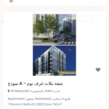
نشط
معاينة
للبيع
Featured
Previous
Next
$ 100,000
نموذج A – شقة بثلاث غرف نوم
Aden | عدن
,
Al-Mansurah | المنصورة
للبيع
in
Residential | سكني
,
Apartments | شقق
2
7
Rooms
·
3
Baths
·
ID
20023
·
Size
150 m