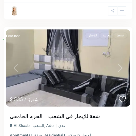
نشط
معاينة
للإيجار
Featured
Previous
Next
$ 535
/ شهريًا
شقة للإيجار في الشعب – الحرم الجامعي
Aden | عدن
,
Al-Shaab | الشعب
للإيجار
in
Residential | سكني
,
Apartments | شقق