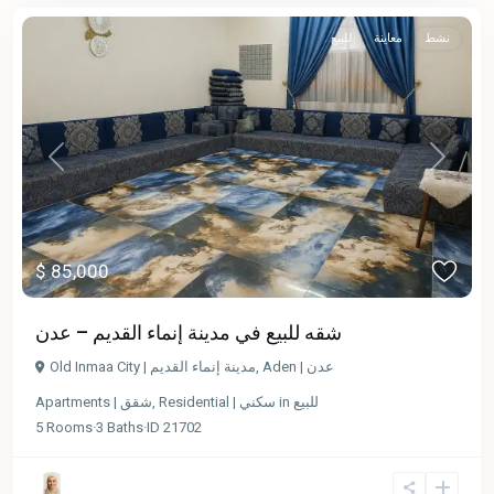
نشط
معاينة
للبيع
Previous
Next
$ 85,000
شقه للبيع في مدينة إنماء القديم – عدن
Aden | عدن
,
Old Inmaa City | مدينة إنماء القديم
للبيع
in
Residential | سكني
,
Apartments | شقق
5
Rooms
·
3
Baths
·
ID
21702