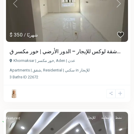
Previous
Next
$ 350
/ شهريًا
شقة لوكس للإيجار – الدور الأرضي | خور مكسر ق...
Aden | عدن
,
Khormaksar | خور مكسر
للإيجار
in
Residential | سكني
,
Apartments | شقق
3
Baths
·
ID
22672
نشط
معاينة
للإيجار
Featured