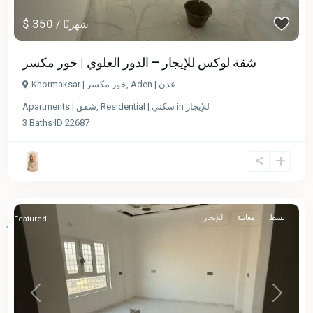
$ 350
/ شهريًا
شقة لوكس للإيجار – الدور العلوي | خور مكسر
Aden | عدن
,
Khormaksar | خور مكسر
للإيجار
in
Residential | سكني
,
Apartments | شقق
3
Baths
·
ID
22687
نشط
معاينة
للإيجار
Featured
Previous
Next