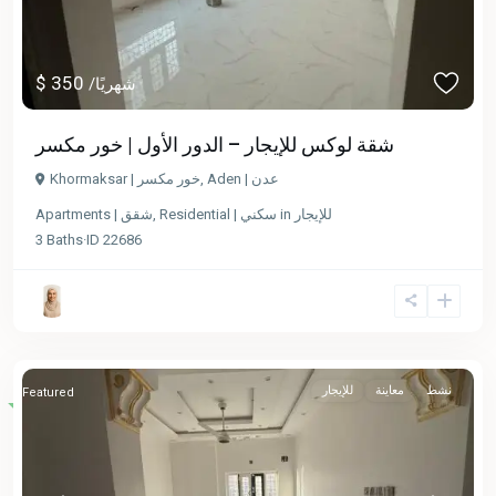
$ 350
/شهريًا
شقة لوكس للإيجار – الدور الأول | خور مكسر
Aden | عدن
,
Khormaksar | خور مكسر
للإيجار
in
Residential | سكني
,
Apartments | شقق
3
Baths
·
ID
22686
نشط
معاينة
للإيجار
Featured